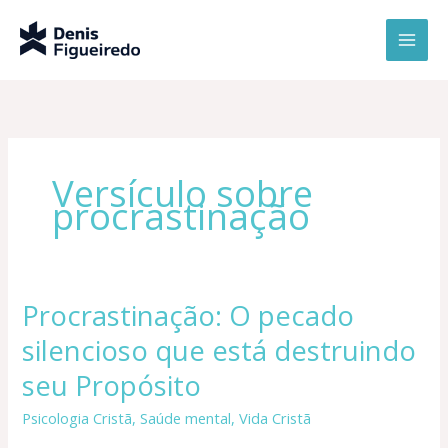
Ir
para
o
conteúdo
Versículo sobre
procrastinação
Procrastinação: O pecado
Procrastinação:
O
silencioso que está destruindo
pecado
silencioso
seu Propósito
que
Psicologia Cristã
,
Saúde mental
,
Vida Cristã
está
destruindo